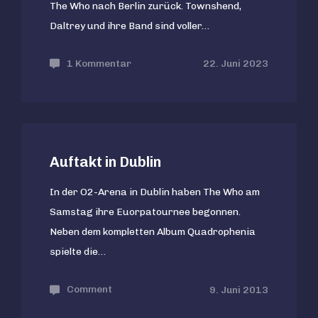
The Who nach Berlin zurück. Townshend,
Daltrey und ihre Band sind voller…
1 Kommentar
zu
22. Juni 2023
The
Who
mit
Orchester
Auftakt in Dublin
in
Berlin
In der O2-Arena in Dublin haben The Who am
Samstag ihre Euorpatournee begonnen.
Neben dem kompletten Album Quadrophenia
spielte die…
Comment
on
9. Juni 2013
Auftakt