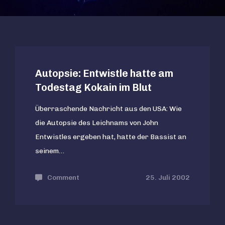
Autopsie: Entwistle hatte am
Todestag Kokain im Blut
Überraschende Nachricht aus den USA: Wie
die Autopsie des Leichnams von John
Entwistles ergeben hat, hatte der Bassist an
seinem…
Comment
on
25. Juli 2002
Autopsie:
Entwistle
hatte