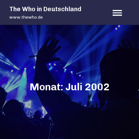
Skip
The Who in Deutschland
to
www.thewho.de
content
Monat:
Juli 2002