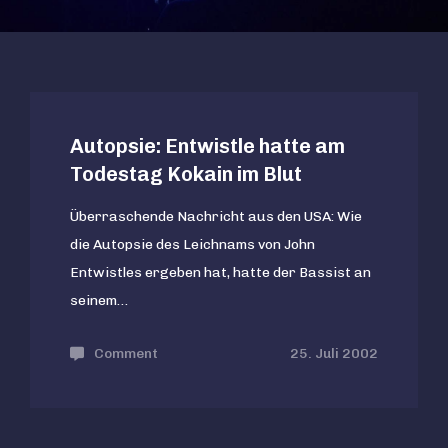
Autopsie: Entwistle hatte am
Todestag Kokain im Blut
Überraschende Nachricht aus den USA: Wie
die Autopsie des Leichnams von John
Entwistles ergeben hat, hatte der Bassist an
seinem…
Comment
on
25. Juli 2002
Autopsie:
Entwistle
hatte