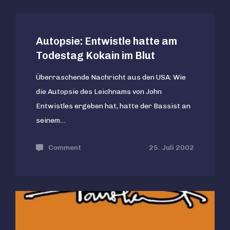
Daltrey
zum
Autopsie: Entwistle hatte am
Commander
Todestag Kokain im Blut
of
the
Überraschende Nachricht aus den USA: Wie
British
die Autopsie des Leichnams von John
Empire
Entwistles ergeben hat, hatte der Bassist an
seinem…
Comment
on
25. Juli 2002
Autopsie:
Entwistle
hatte
am
Todestag