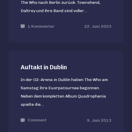
The Who nach Berlin zurück. Townshend,
Daltrey und ihre Band sind voller…
1 Kommentar
zu
22. Juni 2023
The
Who
mit
Orchester
Auftakt in Dublin
in
Berlin
In der O2-Arena in Dublin haben The Who am
Samstag ihre Euorpatournee begonnen.
Neben dem kompletten Album Quadrophenia
spielte die…
Comment
on
9. Juni 2013
Auftakt