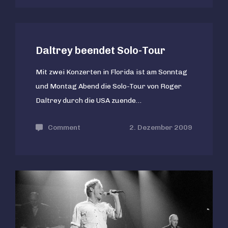
in
Dublin
Daltrey beendet Solo-Tour
Mit zwei Konzerten in Florida ist am Sonntag
und Montag Abend die Solo-Tour von Roger
Daltrey durch die USA zuende…
Comment
on
2. Dezember 2009
Daltrey
beendet
Solo-
Tour