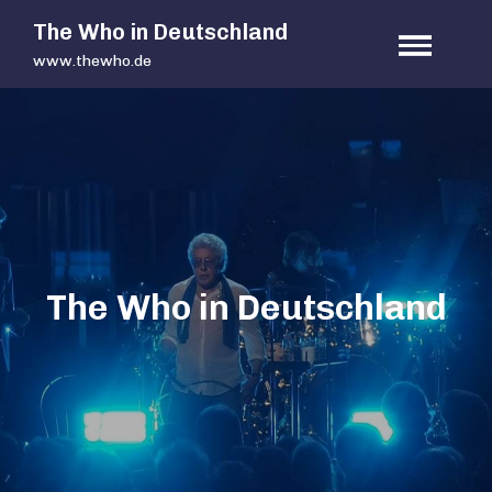
Skip
The Who in Deutschland
to
www.thewho.de
content
The Who in Deutschland