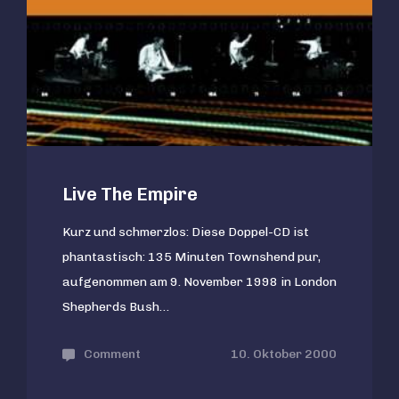
Kokain
im
Blut
Live The Empire
Kurz und schmerzlos: Diese Doppel-CD ist
phantastisch: 135 Minuten Townshend pur,
aufgenommen am 9. November 1998 in London
Shepherds Bush…
Comment
on
10. Oktober 2000
Live